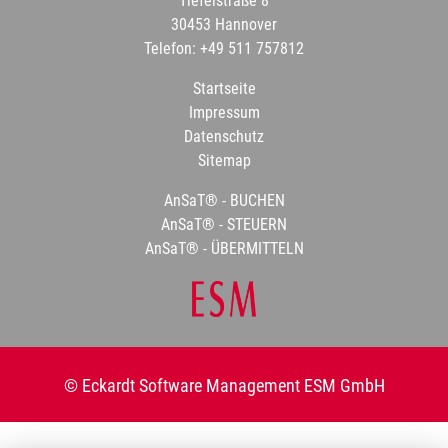
Tiefelstraße 8
30453 Hannover
Telefon: +49 511 757812
Startseite
Impressum
Datenschutz
Sitemap
AnSaT® - BUCHEN
AnSaT® - STEUERN
AnSaT® - ÜBERMITTELN
© Eckardt Software Management ESM GmbH